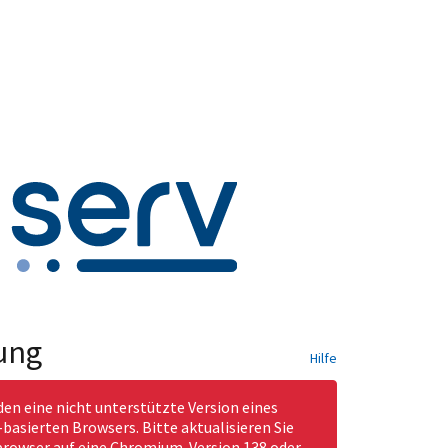
ung
Hilfe
den eine nicht unterstützte Version eines
asierten Browsers. Bitte aktualisieren Sie
rowser auf eine Chromium-Version 138 oder